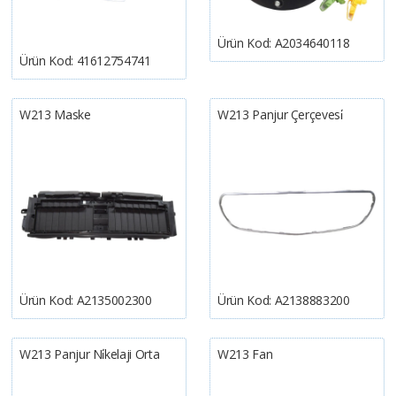
Ürün Kod:
A2034640118
Ürün Kod:
41612754741
W213 Maske
W213 Panjur Çerçevesi̇
Ürün Kod:
A2135002300
Ürün Kod:
A2138883200
W213 Panjur Ni̇kelaji Orta
W213 Fan