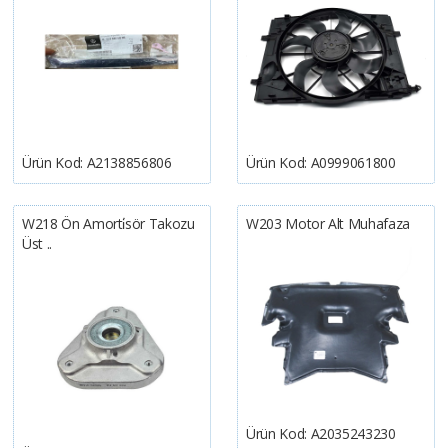
Ürün Kod:
A2138856806
Ürün Kod:
A0999061800
W218 Ön Amorti̇sör Takozu
W203 Motor Alt Muhafaza
Üst ..
Ürün Kod:
A2035243230