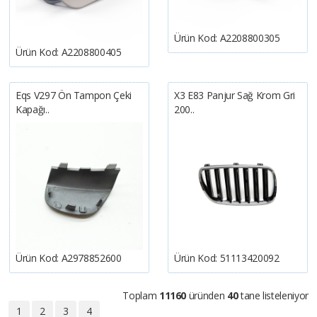
Ürün Kod:
A2208800305
Ürün Kod:
A2208800405
Eqs V297 Ön Tampon Çeki
X3 E83 Panjur Sağ Krom Gri
Kapağı..
200..
Ürün Kod:
A2978852600
Ürün Kod:
51113420092
Toplam
11160
üründen
40
tane listeleniyor
1
2
3
4