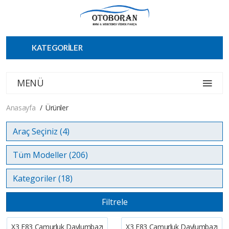
KATEGORİLER
MENÜ
Anasayfa
Ürünler
Filtrele
X3 E83 Çamurluk Davlumbazı
X3 E83 Çamurluk Davlumbazı