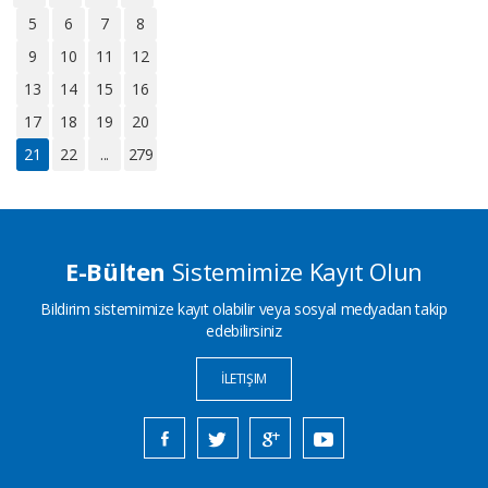
5
6
7
8
9
10
11
12
13
14
15
16
17
18
19
20
21
22
...
279
E-Bülten
Sistemimize Kayıt Olun
Bildirim sistemimize kayıt olabilir veya sosyal medyadan takip
edebilirsiniz
İLETIŞIM