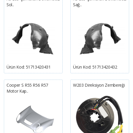
Sol..
Sağ..
Ürün Kod:
51713420431
Ürün Kod:
51713420432
Cooper S R55 R56 R57
W203 Direksiyon Zembereği
Motor Kap..