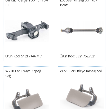
Ön Kapı Gergisi F30 F31 F34
E60 Aks Mili Sağ Sol M54
F3..
Benzi..
Ürün Kod:
51217446717
Ürün Kod:
33217527321
W220 Far Fıskiye Kapağı
W220 Far Fıskiye Kapağı Sol
Sağ..