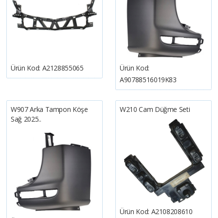
Ürün Kod:
A2128855065
Ürün Kod:
A90788516019K83
W907 Arka Tampon Köşe
W210 Cam Düğme Seti
Sağ 2025..
Ürün Kod:
A2108208610