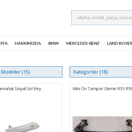
YFA
HAKKIMIZDA
BMW
MERCEDES-BENZ
LAND ROVE
murluk Si̇nyali̇ Sol Bey..
Mini Ön Tampon Demiri R55 R5