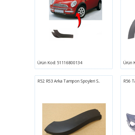
Ürün Kod:
51116800134
Ürün 
R52 R53 Arka Tampon Spoyleri S..
R56 