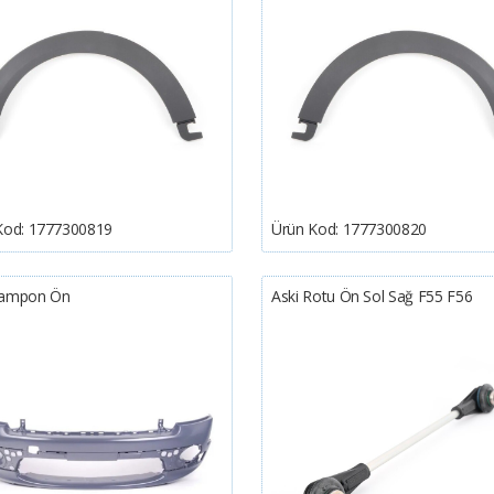
Kod:
1777300819
Ürün Kod:
1777300820
Tampon Ön
Aski Rotu Ön Sol Sağ F55 F56