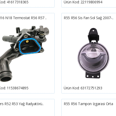
Kod:
41617318365
Ürün Kod:
22119806994
16 N18 Termostat R56 R57 ..
R55 R56 Sis Farı Sol Sağ 2007-..
Kod:
11538674895
Ürün Kod:
63172751293
rs R52 R53 Yağ Radyatörü..
R55 R56 Tampon Izgarasi Orta