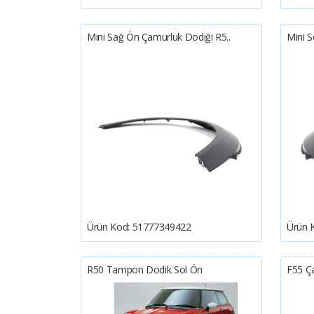
Mini Sağ Ön Çamurluk Dodiği R5..
Mini S
Ürün Kod:
51777349422
Ürün 
R50 Tampon Dodik Sol Ön
F55 Ç