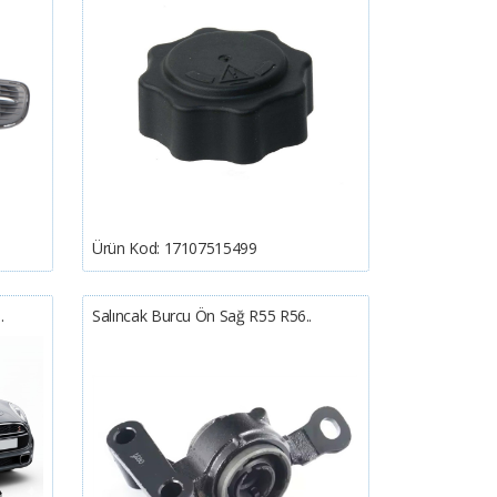
Ürün Kod:
17107515499
.
Salıncak Burcu Ön Sağ R55 R56..