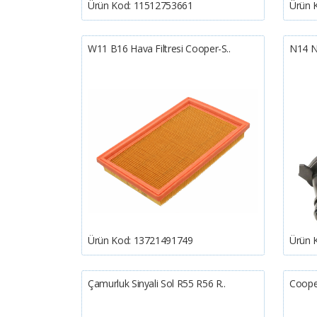
Ürün Kod:
11512753661
Ürün 
W11 B16 Hava Filtresi Cooper-S..
N14 N
Ürün Kod:
13721491749
Ürün 
Çamurluk Sinyali Sol R55 R56 R..
Coope