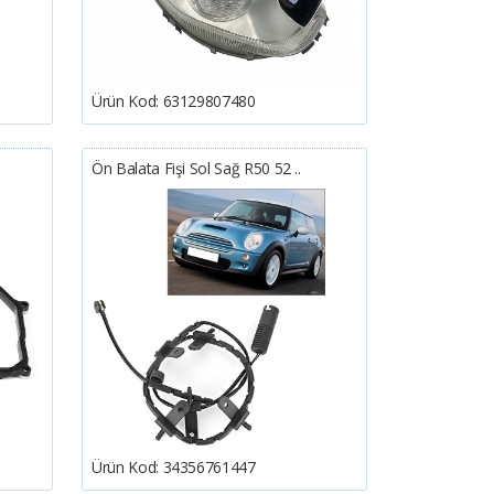
Ürün Kod:
63129807480
Ön Balata Fişi Sol Sağ R50 52 ..
Ürün Kod:
34356761447