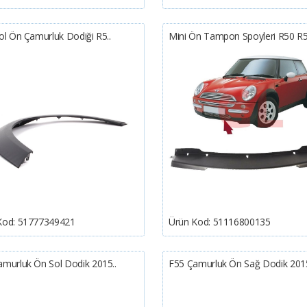
ol Ön Çamurluk Dodiği R5..
Mini Ön Tampon Spoyleri R50 R5
Kod:
51777349421
Ürün Kod:
51116800135
amurluk Ön Sol Dodik 2015..
F55 Çamurluk Ön Sağ Dodik 2015