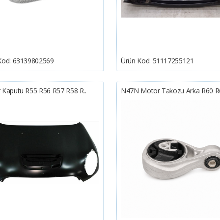
Kod:
63139802569
Ürün Kod:
51117255121
 Kaputu R55 R56 R57 R58 R..
N47N Motor Takozu Arka R60 R