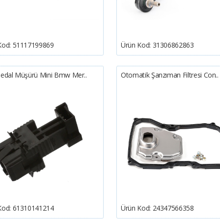
Kod:
51117199869
Ürün Kod:
31306862863
Pedal Müşürü Mini Bmw Mer..
Otomatik Şanzıman Filtresi Con..
Kod:
61310141214
Ürün Kod:
24347566358