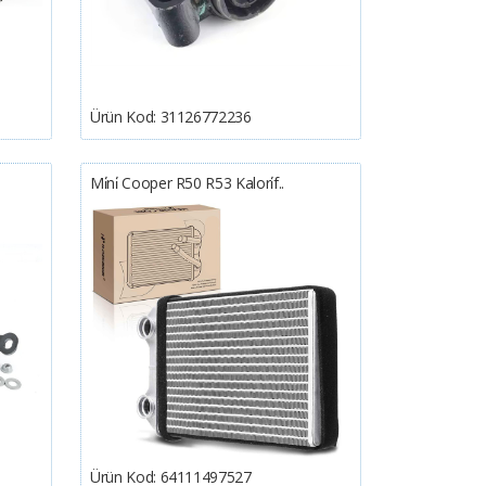
Ürün Kod:
31126772236
Mi̇ni̇ Cooper R50 R53 Kalori̇f..
Ürün Kod:
64111497527