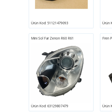
Ürün Kod:
51121479093
Ürün 
Mini Sol Far Zenon R60 R61
Fren 
Ürün Kod:
63129807479
Ürün 