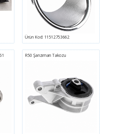
Ürün Kod:
11512753662
61
R50 Şanzıman Takozu