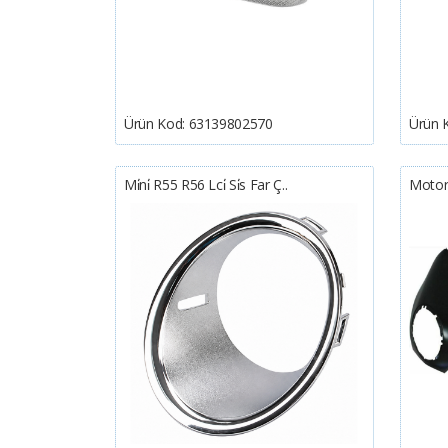
Ürün Kod:
63139802570
Ürün 
Mi̇ni̇ R55 R56 Lci̇ Si̇s Far Ç..
Motor