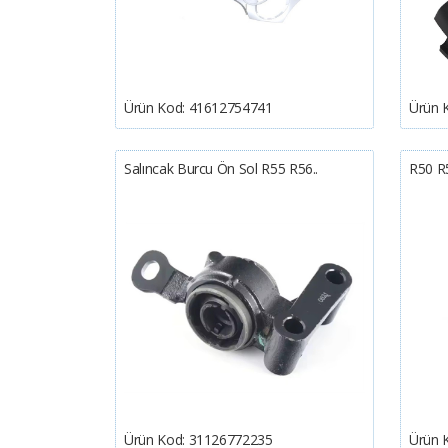
Ürün Kod:
41612754741
Ürün 
Salıncak Burcu Ön Sol R55 R56..
R50 R
Ürün Kod:
31126772235
Ürün 