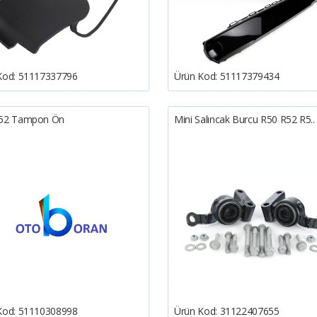
Kod:
51117337796
Ürün Kod:
51117379434
52 Tampon Ön
Mini Salıncak Burcu R50 R52 R5..
Kod:
51110308998
Ürün Kod:
31122407655