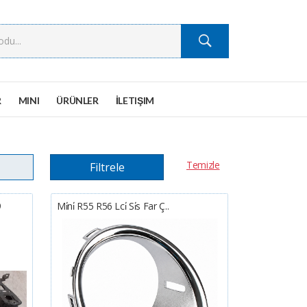
R
MINI
ÜRÜNLER
İLETIŞIM
Temizle
Filtrele
9
Mi̇ni̇ R55 R56 Lci̇ Si̇s Far Ç..