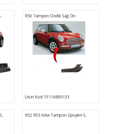
..
R50 Tampon Dodik Sağ Ön
Ürün Kod:
51116800133
..
R52 R53 Arka Tampon Spoyleri S..