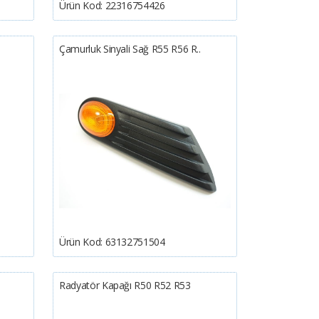
Ürün Kod:
22316754426
Çamurluk Sinyali Sağ R55 R56 R..
Ürün Kod:
63132751504
Radyatör Kapağı R50 R52 R53