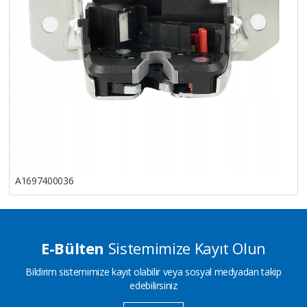
A1697400036
E-Bülten
Sistemimize Kayıt Olun
Bildirim sistemimize kayıt olabilir veya sosyal medyadan takip
edebilirsiniz