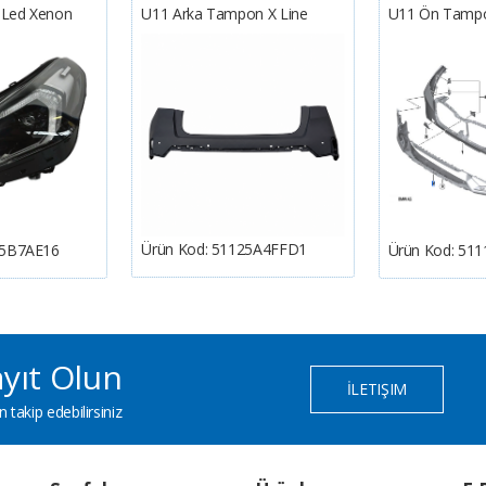
l Led Xenon
U11 Arka Tampon X Line
U11 Ön Tampon 
Ürün Kod:
51125A4FFD1
5B7AE16
Ürün Kod:
511
yıt Olun
İLETIŞIM
 takip edebilirsiniz