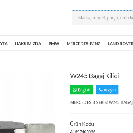
YFA
HAKKIMIZDA
BMW
MERCEDES-BENZ
LAND ROVE
W245 Bagaj Kilidi
Bilgi Al
Arayın
MERCEDES B SERİSİ W245 BAGAJ 
Ürün Kodu
A1697400036