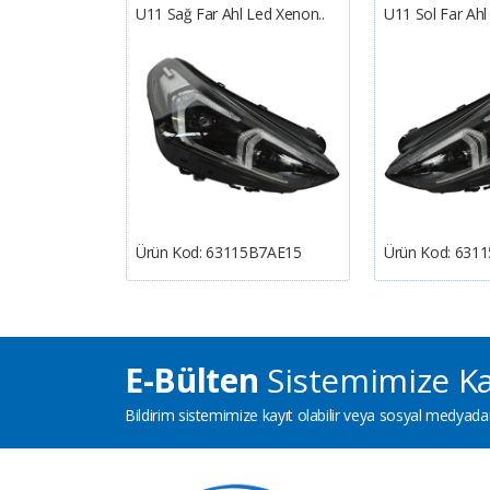
ecek Takı..
U11 Sağ Far Ahl Led Xenon..
U11 Sol Far Ah
201345
Ürün Kod:
63115B7AE15
Ürün Kod:
6311
E-Bülten
Sistemimize Ka
Bildirim sistemimize kayıt olabilir veya sosyal medyadan