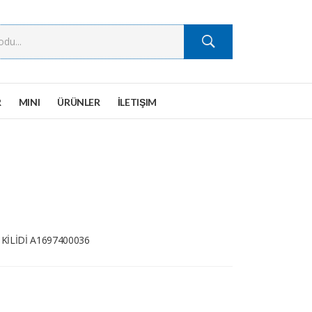
R
MINI
ÜRÜNLER
İLETIŞIM
KİLİDİ A1697400036