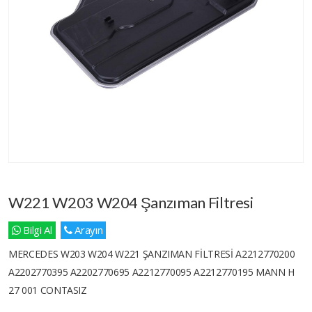
W221 W203 W204 Şanzıman Filtresi
Bilgi Al
Arayın
MERCEDES W203 W204 W221 ŞANZIMAN FİLTRESİ A2212770200
A2202770395 A2202770695 A2212770095 A2212770195 MANN H
27 001 CONTASIZ