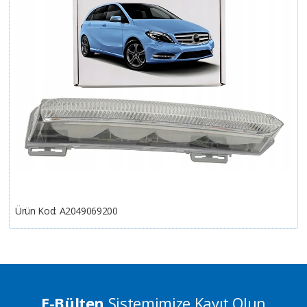
Ürün Kod:
A2049069200
E-Bülten
Sistemimize Kayıt Olun