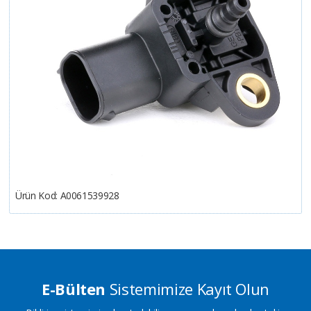
Ürün Kod:
A0061539928
E-Bülten
Sistemimize Kayıt Olun