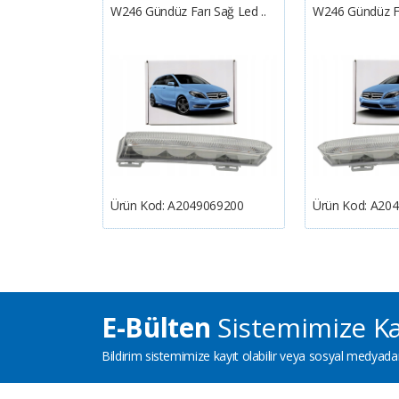
Krom/siyah
W246 Gündüz Farı Sağ Led ..
W246 Gündüz Far
489709
Ürün Kod:
A2049069200
Ürün Kod:
A204
E-Bülten
Sistemimize Ka
Bildirim sistemimize kayıt olabilir veya sosyal medyadan