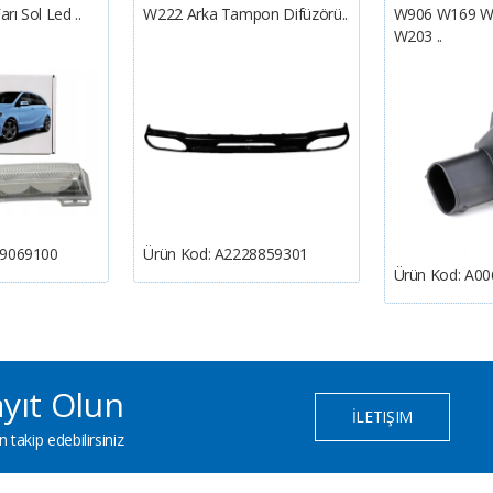
ı Sol Led ..
W222 Arka Tampon Difüzörü..
W906 W169 W
W203 ..
9069100
Ürün Kod:
A2228859301
Ürün Kod:
A00
yıt Olun
İLETIŞIM
 takip edebilirsiniz