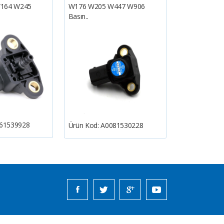
164 W245
W176 W205 W447 W906
W203 Ön Tam
Basın..
..
61539928
Ürün Kod:
A0081530228
Ürün Kod:
A2