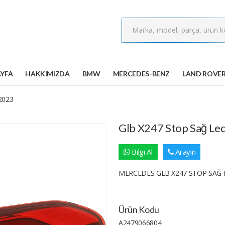
YFA
HAKKIMIZDA
BMW
MERCEDES-BENZ
LAND ROVE
-2023
Glb X247 Stop Sağ Le
Bilgi Al
Arayın
MERCEDES GLB X247 STOP SAĞ L
Ürün Kodu
A2479066804