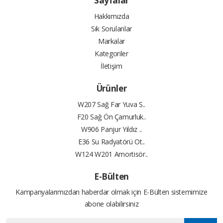
Sayfalar
Hakkımızda
Sık Sorulanlar
Markalar
Kategoriler
İletişim
Ürünler
W207 Sağ Far Yuva S..
F20 Sağ Ön Çamurluk..
W906 Panjur Yıldız ..
E36 Su Radyatörü Ot..
W124 W201 Amortisör..
E-Bülten
Kampanyalarımızdan haberdar olmak için E-Bülten sistemimize
abone olabilirsiniz