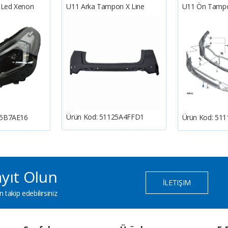
l Led Xenon
U11 Arka Tampon X Line
U11 Ön Tampon 
Ürün Kod:
51125A4FFD1
5B7AE16
Ürün Kod:
511
yıt Olun
İLETIŞIM
 takip edebilirsiniz