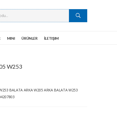
R
MINI
ÜRÜNLER
İLETIŞIM
W205 W253
W253 BALATA ARKA W205 ARKA BALATA W253
04207803