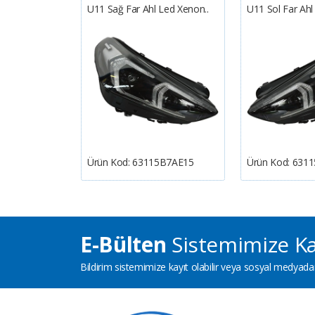
ecek Takı..
U11 Sağ Far Ahl Led Xenon..
U11 Sol Far Ah
201345
Ürün Kod:
63115B7AE15
Ürün Kod:
6311
E-Bülten
Sistemimize Ka
Bildirim sistemimize kayıt olabilir veya sosyal medyadan