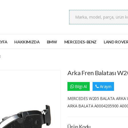
YFA
HAKKIMIZDA
BMW
MERCEDES-BENZ
LAND ROVE
3
Arka Fren Balatası 
Bilgi Al
Arayın
MERCEDES W205 BALATA ARKA 
ARKA BALATA A0004205900 A00
Ürün Kodu