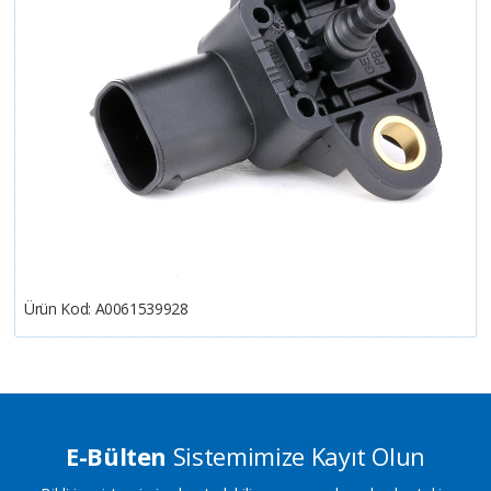
Ürün Kod:
A0061539928
E-Bülten
Sistemimize Kayıt Olun