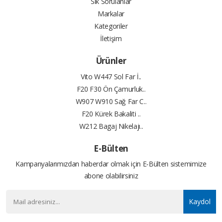
Sık Sorulanlar
Markalar
Kategoriler
İletişim
Ürünler
Vito W447 Sol Far İ..
F20 F30 Ön Çamurluk..
W907 W910 Sağ Far C..
F20 Kürek Bakaliti ..
W212 Bagaj Nikelajı..
E-Bülten
Kampanyalarımızdan haberdar olmak için E-Bülten sistemimize
abone olabilirsiniz
Kaydol