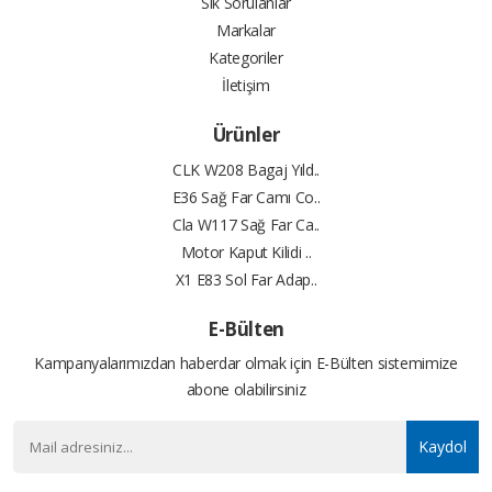
Sık Sorulanlar
Markalar
Kategoriler
İletişim
Ürünler
CLK W208 Bagaj Yıld..
E36 Sağ Far Camı Co..
Cla W117 Sağ Far Ca..
Motor Kaput Kilidi ..
X1 E83 Sol Far Adap..
E-Bülten
Kampanyalarımızdan haberdar olmak için E-Bülten sistemimize
abone olabilirsiniz
Kaydol